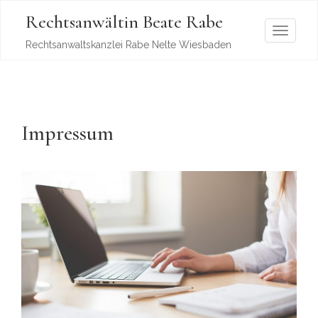
Rechtsanwältin Beate Rabe
T
Rechtsanwaltskanzlei Rabe Nelte Wiesbaden
o
g
g
l
Impressum
e
n
a
v
i
g
a
t
i
o
n